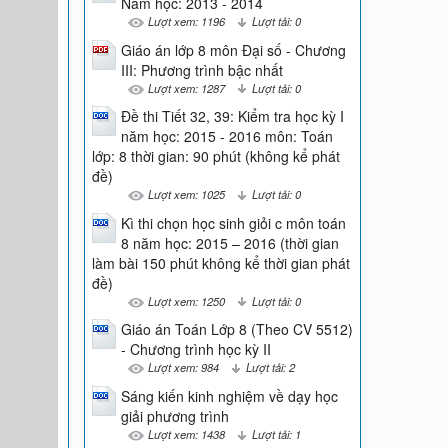
Năm học: 2013 - 2014
Lượt xem: 1196
Lượt tải: 0
Giáo án lớp 8 môn Đại số - Chương
III: Phương trình bậc nhất
Lượt xem: 1287
Lượt tải: 0
Đề thi Tiết 32, 39: Kiểm tra học kỳ I
năm học: 2015 - 2016 môn: Toán
lớp: 8 thời gian: 90 phút (không kể phát
đề)
Lượt xem: 1025
Lượt tải: 0
Kì thi chọn học sinh giỏi c môn toán
8 năm học: 2015 – 2016 (thời gian
làm bài 150 phút không kể thời gian phát
đề)
Lượt xem: 1250
Lượt tải: 0
Giáo án Toán Lớp 8 (Theo CV 5512)
- Chương trình học kỳ II
Lượt xem: 984
Lượt tải: 2
Sáng kiến kinh nghiệm về dạy học
giải phương trình
Lượt xem: 1438
Lượt tải: 1