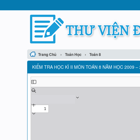
›
›
Trang Chủ
Toán Học
Toán 8
KIỂM TRA HỌC KÌ II MÔN TOÁN 8 NĂM HỌC 2009 – 