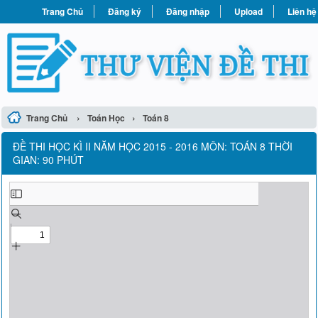
Trang Chủ
Đăng ký
Đăng nhập
Upload
Liên hệ
›
›
Trang Chủ
Toán Học
Toán 8
ĐỀ THI HỌC KÌ II NĂM HỌC 2015 - 2016 MÔN: TOÁN 8 THỜI
GIAN: 90 PHÚT