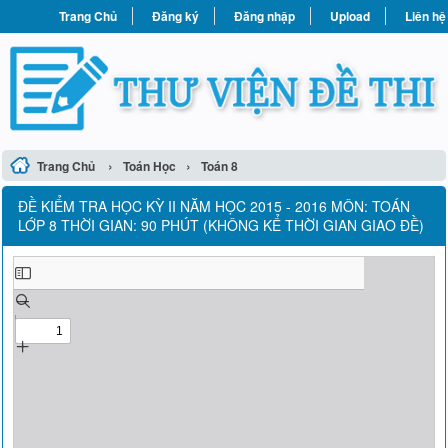
Trang Chủ
Đăng ký
Đăng nhập
Upload
Liên hệ
›
›
Trang Chủ
Toán Học
Toán 8
ĐỀ KIỂM TRA HỌC KỲ II NĂM HỌC 2015 - 2016 MÔN: TOÁN
LỚP 8 THỜI GIAN: 90 PHÚT (KHÔNG KỂ THỜI GIAN GIAO ĐỀ)