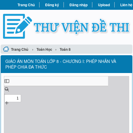
Trang Chủ
Đăng ký
Đăng nhập
Upload
Liên hệ
›
›
Trang Chủ
Toán Học
Toán 8
GIÁO ÁN MÔN TOÁN LỚP 8 - CHƯƠNG I: PHÉP NHÂN VÀ
PHÉP CHIA ĐA THỨC