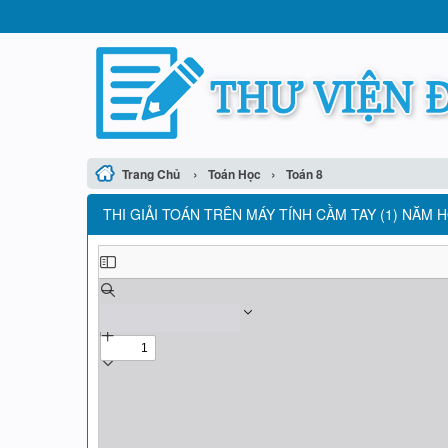
›
›
Trang Chủ
Toán Học
Toán 8
THI GIẢI TOÁN TRÊN MÁY TÍNH CẦM TAY (1) NĂM H