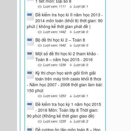
1 tiết môn: Đại số 8
Lượt xem: 1111
Lượt tải: 1
Đề kiểm tra học kì II năm học 2013 -
2014 môn toán (khối 8) thời gian: 90
phút ( không kể thời gian phát đề )
Lượt xem: 1442
Lượt tải: 0
Bộ đề thi học kì 2 – Toán 8
Lượt xem: 1642
Lượt tải: 0
Một số đề thi học kì 2 tham khảo -
Toán 8 – năm học 2015 - 2016
Lượt xem: 1239
Lượt tải: 0
Kỳ thi chọn học sinh giỏi tỉnh giải
toán trên máy tính casio khối 8 thcs
- Năm học 2007 - 2008 thời gian làm bài:
150 phút
Lượt xem: 1253
Lượt tải: 1
Đề kiểm tra học kỳ 1 năm học 2015
- 2016 Môn: Toán lớp 8 Thời gian:
90 phút (Không kể thời gian giao đề)
Lượt xem: 1235
Lượt tải: 2
Đề cương ôn tập môn toán 8 – Học