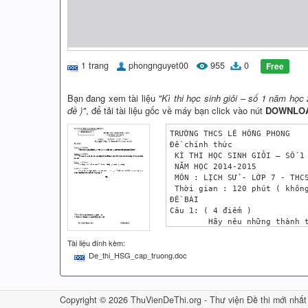
1 trang
phongnguyet00
955
0
Free
Bạn đang xem tài liệu
"Kì thi học sinh giỏi – số 1 năm học 
đề )"
, để tải tài liệu gốc về máy bạn click vào nút
DOWNLO
TRƯỜNG THCS LÊ HỒNG PHONG 

Đề chính thức 

 KÌ THI HỌC SINH GIỎI – SỐ 1

 NĂM HỌC 2014-2015

 MÔN : LỊCH SỬ - LỚP 7 - THCS
 Thời gian : 120 phút ( không
ĐỀ BÀI 

Câu 1: ( 4 điểm )

	Hãy nêu những thành tựu văn hóa lớn của các quốc gia cổ đại phương Đông?

Câu 2: ( 6 điểm )

Tài liệu đính kèm:
 	Vì sao nói: trận chiến trên sông Bạch Đằng năm 938 là một chiến thắng vĩ đại của dân tộc ta? 

De_thi_HSG_cap_truong.doc
Câu 3: ( 3 điểm )

	Em hãy giải thích câu nói: “Lịch sử là thầy dạy của cuộc sống”

Câu 4: ( 7 điểm )

	Cơ sở để xác định thời gian của con người được bắt đầu từ đâu? Đối với môn lịch sử việc xác định thời gian có ý nghĩa gì? 

Copyright © 2026 ThuVienDeThi.org -
Thư viện Đề thi mới nhất
-------------------Hết-------