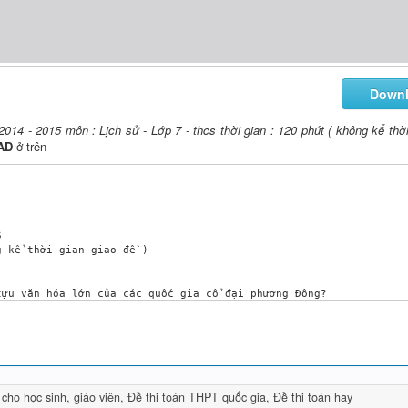
Down
2014 - 2015 môn : Lịch sử - Lớp 7 - thcs thời gian : 120 phút ( không kể thời
AD
ở trên


 kể thời gian giao đề )

 cho học sinh, giáo viên
,
Đề thi toán THPT quốc gia
,
Đề thi toán hay
---------------
