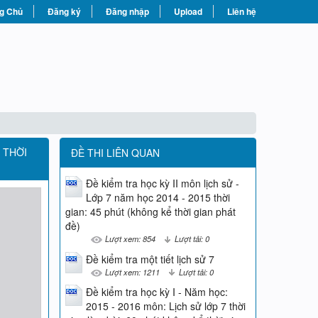
g Chủ
Đăng ký
Đăng nhập
Upload
Liên hệ
Ể THỜI
ĐỀ THI LIÊN QUAN
Đề kiểm tra học kỳ II môn lịch sử -
Lớp 7 năm học 2014 - 2015 thời
gian: 45 phút (không kể thời gian phát
đề)
Lượt xem: 854
Lượt tải: 0
Đề kiểm tra một tiết lịch sử 7
Lượt xem: 1211
Lượt tải: 0
Đề kiểm tra học kỳ I - Năm học:
2015 - 2016 môn: Lịch sử lớp 7 thời