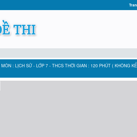
Tran
5 MÔN : LỊCH SỬ - LỚP 7 - THCS THỜI GIAN : 120 PHÚT ( KHÔNG K