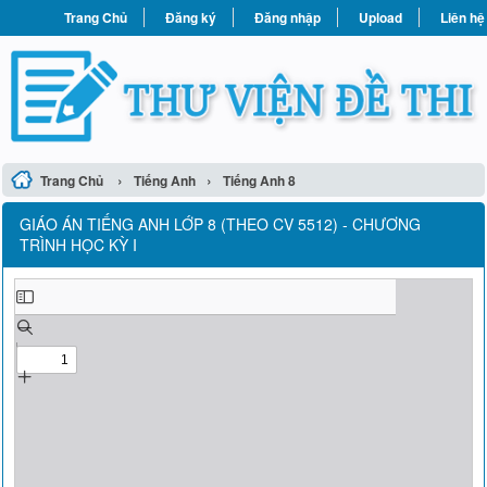
Trang Chủ
Đăng ký
Đăng nhập
Upload
Liên hệ
›
›
Trang Chủ
Tiếng Anh
Tiếng Anh 8
GIÁO ÁN TIẾNG ANH LỚP 8 (THEO CV 5512) - CHƯƠNG
TRÌNH HỌC KỲ I