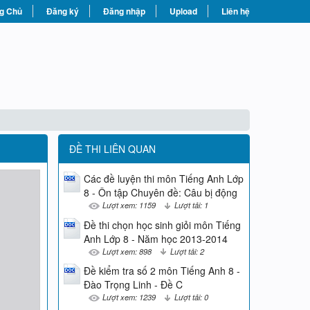
g Chủ
Đăng ký
Đăng nhập
Upload
Liên hệ
ĐỀ THI LIÊN QUAN
Các đề luyện thi môn Tiếng Anh Lớp
8 - Ôn tập Chuyên đề: Câu bị động
Lượt xem: 1159
Lượt tải: 1
Đề thi chọn học sinh giỏi môn Tiếng
Anh Lớp 8 - Năm học 2013-2014
Lượt xem: 898
Lượt tải: 2
Đề kiểm tra số 2 môn Tiếng Anh 8 -
Đào Trọng Linh - Đề C
Lượt xem: 1239
Lượt tải: 0