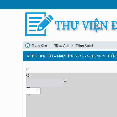
›
›
Trang Chủ
Tiếng Anh
Tiếng Anh 8
KÌ THI HỌC KÌ I – NĂM HỌC 2014 - 2015 MÔN: TIẾ