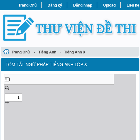
Trang Chủ
Đăng ký
Đăng nhập
Upload
Liên hệ
›
›
Trang Chủ
Tiếng Anh
Tiếng Anh 8
TÓM TẮT NGỮ PHÁP TIẾNG ANH LỚP 8