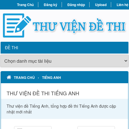
Trang Chủ
Đăng ký
Đăng nhập
Upload
Liên hệ
ĐỀ THI
›
TRANG CHỦ
TIẾNG ANH
THƯ VIỆN ĐỀ THI TIẾNG ANH
Thư viện đề Tiếng Anh, tổng hợp đề thi Tiếng Anh được cập
nhật mới nhất