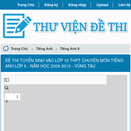
Trang Chủ
Đăng ký
Đăng nhập
Upload
Liên hệ
›
›
Trang Chủ
Tiếng Anh
Tiếng Anh 9
ĐỀ THI TUYỂN SINH VÀO LỚP 10 THPT CHUYÊN MÔN TIẾNG
ANH LỚP 9 - NĂM HỌC 2009-2010 - VŨNG TÀU