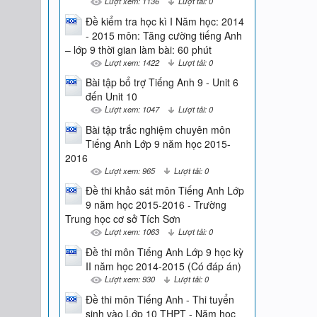
Lượt xem: 1136
Lượt tải: 0
Đề kiểm tra học kì I Năm học: 2014
- 2015 môn: Tăng cường tiếng Anh
– lớp 9 thời gian làm bài: 60 phút
Lượt xem: 1422
Lượt tải: 0
Bài tập bổ trợ Tiếng Anh 9 - Unit 6
đến Unit 10
Lượt xem: 1047
Lượt tải: 0
Bài tập trắc nghiệm chuyên môn
Tiếng Anh Lớp 9 năm học 2015-
2016
Lượt xem: 965
Lượt tải: 0
Đề thi khảo sát môn Tiếng Anh Lớp
9 năm học 2015-2016 - Trường
Trung học cơ sở Tích Sơn
Lượt xem: 1063
Lượt tải: 0
Đề thi môn Tiếng Anh Lớp 9 học kỳ
II năm học 2014-2015 (Có đáp án)
Lượt xem: 930
Lượt tải: 0
Đề thi môn Tiếng Anh - Thi tuyển
sinh vào Lớp 10 THPT - Năm học