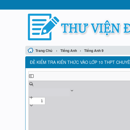
›
›
Trang Chủ
Tiếng Anh
Tiếng Anh 9
ĐỀ KIỂM TRA KIẾN THỨC VÀO LỚP 10 THPT CHUYÊ