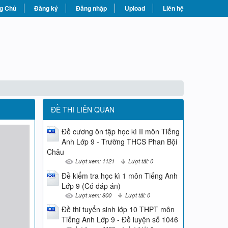
g Chủ
Đăng ký
Đăng nhập
Upload
Liên hệ
ĐỀ THI LIÊN QUAN
Đề cương ôn tập học kì II môn Tiếng
Anh Lớp 9 - Trường THCS Phan Bội
Châu
Lượt xem: 1121
Lượt tải: 0
Đề kiểm tra học kì 1 môn Tiếng Anh
Lớp 9 (Có đáp án)
Lượt xem: 800
Lượt tải: 0
Đề thi tuyển sinh lớp 10 THPT môn
Tiếng Anh Lớp 9 - Đề luyện số 1046