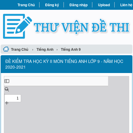
Trang Chủ
Đăng ký
Đăng nhập
Upload
Liên hệ
›
›
Trang Chủ
Tiếng Anh
Tiếng Anh 9
ĐỀ KIỂM TRA HỌC KỲ II MÔN TIẾNG ANH LỚP 9 - NĂM HỌC
2020-2021