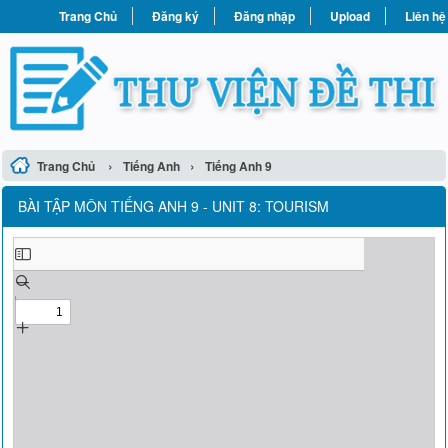
Trang Chủ
Đăng ký
Đăng nhập
Upload
Liên hệ
›
›
Trang Chủ
Tiếng Anh
Tiếng Anh 9
BÀI TẬP MÔN TIẾNG ANH 9 - UNIT 8: TOURISM