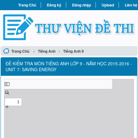
Trang Chủ
Đăng ký
Đăng nhập
Upload
Liên hệ
›
›
Trang Chủ
Tiếng Anh
Tiếng Anh 9
ĐỀ KIỂM TRA MÔN TIẾNG ANH LỚP 9 - NĂM HỌC 2015-2016 -
UNIT 7: SAVING ENERGY