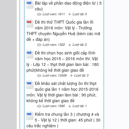
Bài tập về phần dao động điện từ ( 5
câu)
Lượt xem: 1611
Lượt tải: 0
Đề thi thử THPT Quốc gia lần III
năm 2016 môn: Vật lý - Trường
THPT chuyên Nguyễn Huệ (kèm các mã
đề + đáp án)
Lượt xem: 1322
Lượt tải: 2
Đề thi chọn học sinh giỏi cấp tỉnh
năm học 2015 – 2016 môn thi: Vật
lý - Lớp 12 – thpt thời gian làm bài : 180
phút(không kể thời gian giao đề
Lượt xem: 13308
Lượt tải: 3
Đề khảo sát chất lượng ôn thi thpt
quốc gia lần 1 năm học 2015-2016
môn: Vật lý thời gian làm bài : 90 phút,
không kể thời gian giao đề
Lượt xem: 1580
Lượt tải: 1
Kiểm tra chung lần 3 ( chương 4 và
5 - Vật lý 12 ) thời gian: 45 phút ( 30
câu trắc nghiệm )