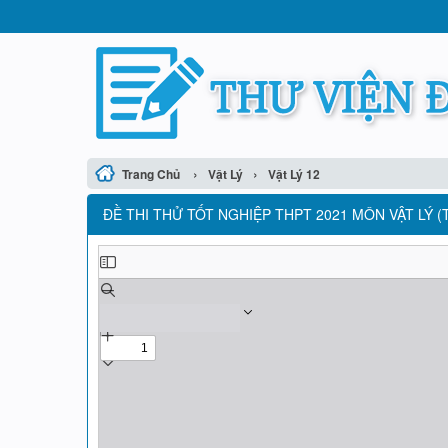
›
›
Trang Chủ
Vật Lý
Vật Lý 12
ĐỀ THI THỬ TỐT NGHIỆP THPT 2021 MÔN VẬT LÝ (T