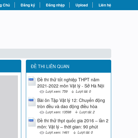
g Chủ
Đăng ký
Đăng nhập
Upload
Liên hệ
ĐỀ THI LIÊN QUAN
Đề thi thử tốt nghiệp THPT năm
2021-2022 môn Vật lý - Sở Hà Nội
Lượt xem: 759
Lượt tải: 0
Bài ôn Tập Vật lý 12: Chuyển động
tròn đều và dao động điều hòa
Lượt xem: 13598
Lượt tải: 2
Ðề thi thử thpt quốc gia 2016 – lần 2
môn: Vật lý – thời gian: 90 phút
Lượt xem: 1461
Lượt tải: 0