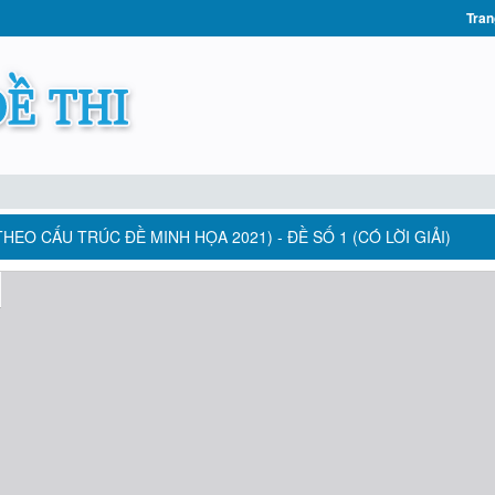
Tran
HEO CẤU TRÚC ĐỀ MINH HỌA 2021) - ĐỀ SỐ 1 (CÓ LỜI GIẢI)