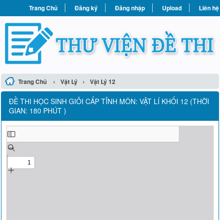
Trang Chủ
Đăng ký
Đăng nhập
Upload
Liên hệ
›
›
Trang Chủ
Vật Lý
Vật Lý 12
ĐỀ THI HỌC SINH GIỎI CẤP TỈNH MÔN: VẬT LÍ KHỐI 12 (THỜI
GIAN: 180 PHÚT )