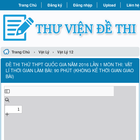
Trang Chủ
Đăng ký
Đăng nhập
Upload
Liên hệ
›
›
Trang Chủ
Vật Lý
Vật Lý 12
ÐỀ THI THỬ THPT QUỐC GIA NĂM 2016 LẦN 1 MÔN THI: VẬT
LÍ THỜI GIAN LÀM BÀI: 90 PHÚT (KHÔNG KỂ THỜI GIAN GIAO
BÀI)