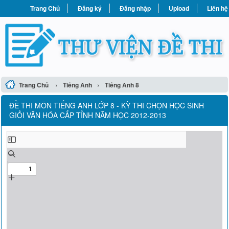
Trang Chủ
Đăng ký
Đăng nhập
Upload
Liên hệ
›
›
Trang Chủ
Tiếng Anh
Tiếng Anh 8
ĐỀ THI MÔN TIẾNG ANH LỚP 8 - KỲ THI CHỌN HỌC SINH
GIỎI VĂN HÓA CẤP TỈNH NĂM HỌC 2012-2013