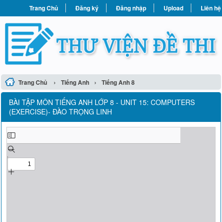
Trang Chủ
Đăng ký
Đăng nhập
Upload
Liên hệ
›
›
Trang Chủ
Tiếng Anh
Tiếng Anh 8
BÀI TẬP MÔN TIẾNG ANH LỚP 8 - UNIT 15: COMPUTERS
(EXERCISE)- ĐÀO TRỌNG LINH