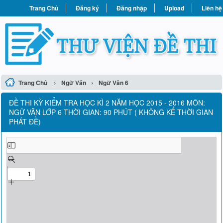
Trang Chủ
Đăng ký
Đăng nhập
Upload
Liên hệ
›
›
Trang Chủ
Ngữ Văn
Ngữ Văn 6
ĐỀ THI KỲ KIỂM TRA HỌC KÌ 2 NĂM HỌC 2015 - 2016 MÔN:
NGỮ VĂN LỚP 6 THỜI GIAN: 90 PHÚT ( KHÔNG KỂ THỜI GIAN
PHÁT ĐỀ)