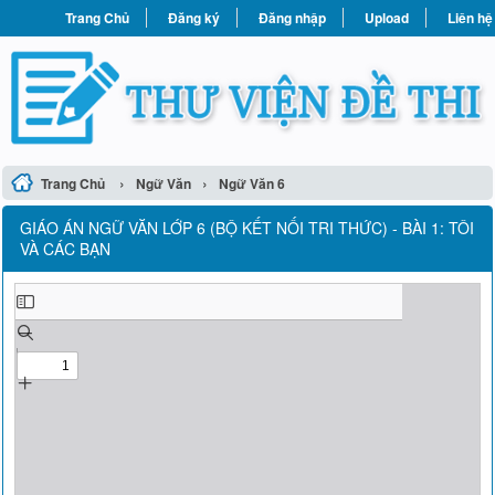
Trang Chủ
Đăng ký
Đăng nhập
Upload
Liên hệ
›
›
Trang Chủ
Ngữ Văn
Ngữ Văn 6
GIÁO ÁN NGỮ VĂN LỚP 6 (BỘ KẾT NỐI TRI THỨC) - BÀI 1: TÔI
VÀ CÁC BẠN