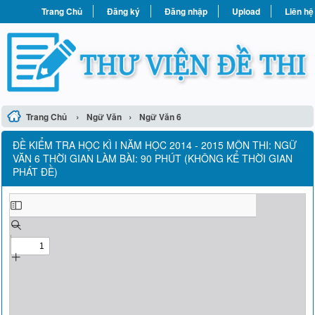
Trang Chủ
Đăng ký
Đăng nhập
Upload
Liên hệ
›
›
Trang Chủ
Ngữ Văn
Ngữ Văn 6
ĐỀ KIỂM TRA HỌC KÌ I NĂM HỌC 2014 - 2015 MÔN THI: NGỮ
VĂN 6 THỜI GIAN LÀM BÀI: 90 PHÚT (KHÔNG KỂ THỜI GIAN
PHÁT ĐỀ)