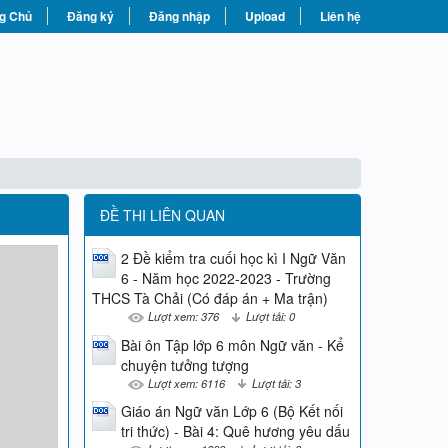
g Chủ
Đăng ký
Đăng nhập
Upload
Liên hệ
ĐỀ THI LIÊN QUAN
2 Đề kiểm tra cuối học kì I Ngữ Văn
6 - Năm học 2022-2023 - Trường
THCS Tà Chải (Có đáp án + Ma trận)
Lượt xem: 376
Lượt tải: 0
Bài ôn Tập lớp 6 môn Ngữ văn - Kể
chuyện tưởng tượng
Lượt xem: 6116
Lượt tải: 3
Giáo án Ngữ văn Lớp 6 (Bộ Kết nối
tri thức) - Bài 4: Quê hương yêu dấu