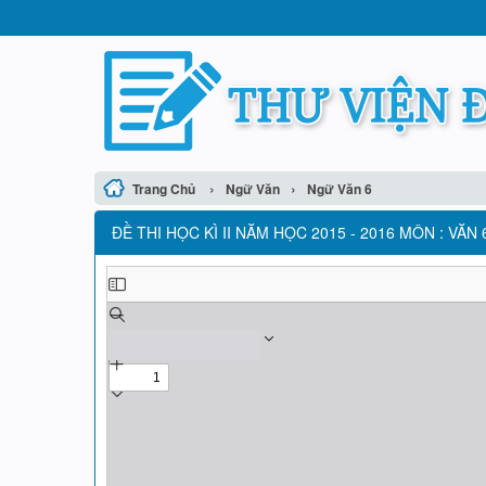
›
›
Trang Chủ
Ngữ Văn
Ngữ Văn 6
ĐỀ THI HỌC KÌ II NĂM HỌC 2015 - 2016 MÔN : VĂN 