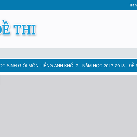
Tran
C SINH GIỎI MÔN TIẾNG ANH KHỐI 7 - NĂM HỌC 2017-2018 - ĐỀ 