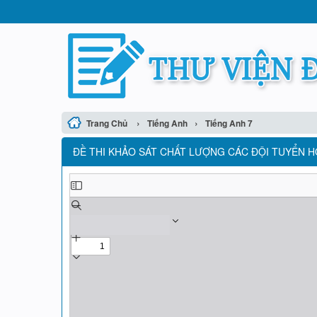
›
›
Trang Chủ
Tiếng Anh
Tiếng Anh 7
ĐỀ THI KHẢO SÁT CHẤT LƯỢNG CÁC ĐỘI TUYỂN HỌ