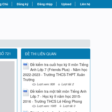
g Chủ
Đăng ký
Đăng nhập
Upload
Liên hệ
SỐ 721
ĐỀ THI LIÊN QUAN
Đề kiểm tra cuối học kỳ II môn Tiếng
Anh Lớp 7 (Friends Plus) - Năm học
2022-2023 - Trường THCS-THPT Xuân
Trường
Lượt xem: 926
Lượt tải: 2
Đề kiểm tra một tiết môn Tiếng Anh
Lớp 7 - Học kỳ II năm học 2015-
2016 - Trường THCS Lê Hồng Phong
Lượt xem: 1005
Lượt tải: 0