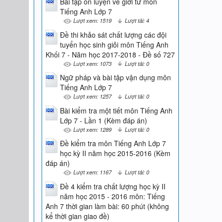
Bài tập ôn luyện về giới từ môn
Tiếng Anh Lớp 7
Lượt xem: 1519
Lượt tải: 4
Đề thi khảo sát chất lượng các đội
tuyển học sinh giỏi môn Tiếng Anh
Khối 7 - Năm học 2017-2018 - Đề số 727
Lượt xem: 1073
Lượt tải: 0
Ngữ pháp và bài tập vận dụng môn
Tiếng Anh Lớp 7
Lượt xem: 1257
Lượt tải: 0
Bài kiểm tra một tiết môn Tiếng Anh
Lớp 7 - Lần 1 (Kèm đáp án)
Lượt xem: 1289
Lượt tải: 0
Đề kiểm tra môn Tiếng Anh Lớp 7
học kỳ II năm học 2015-2016 (Kèm
đáp án)
Lượt xem: 1167
Lượt tải: 0
Đề 4 kiểm tra chất lượng học kỳ II
năm học 2015 - 2016 môn: Tiếng
Anh 7 thời gian làm bài: 60 phút (không
kể thời gian giao đề)