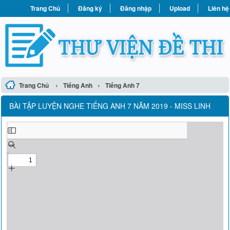
Trang Chủ
Đăng ký
Đăng nhập
Upload
Liên hệ
›
›
Trang Chủ
Tiếng Anh
Tiếng Anh 7
BÀI TẬP LUYỆN NGHE TIẾNG ANH 7 NĂM 2019 - MISS LINH