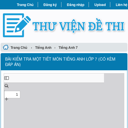
Trang Chủ
Đăng ký
Đăng nhập
Upload
Liên hệ
›
›
Trang Chủ
Tiếng Anh
Tiếng Anh 7
BÀI KIỂM TRA MỘT TIẾT MÔN TIẾNG ANH LỚP 7 (CÓ KÈM
ĐÁP ÁN)