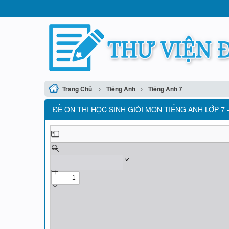
›
›
Trang Chủ
Tiếng Anh
Tiếng Anh 7
ĐỀ ÔN THI HỌC SINH GIỎI MÔN TIẾNG ANH LỚP 7 -