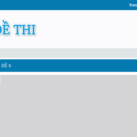
Tran
 ĐỀ 9