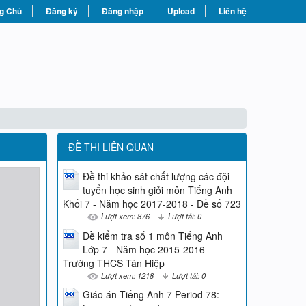
g Chủ
Đăng ký
Đăng nhập
Upload
Liên hệ
ĐỀ THI LIÊN QUAN
Đề thi khảo sát chất lượng các đội
tuyển học sinh giỏi môn Tiếng Anh
Khối 7 - Năm học 2017-2018 - Đề số 723
Lượt xem: 876
Lượt tải: 0
Đề kiểm tra số 1 môn Tiếng Anh
Lớp 7 - Năm học 2015-2016 -
Trường THCS Tân Hiệp
Lượt xem: 1218
Lượt tải: 0
Giáo án Tiếng Anh 7 Period 78: