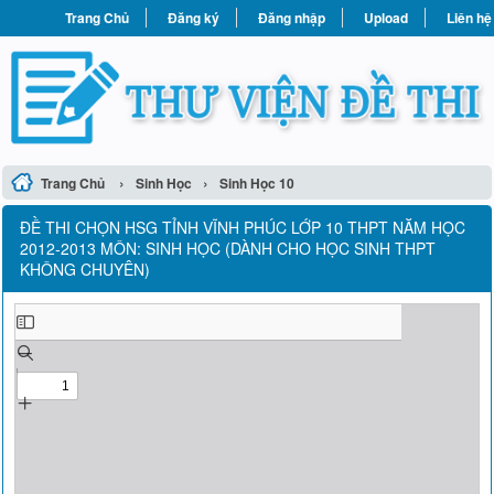
Trang Chủ
Đăng ký
Đăng nhập
Upload
Liên hệ
›
›
Trang Chủ
Sinh Học
Sinh Học 10
ĐỀ THI CHỌN HSG TỈNH VĨNH PHÚC LỚP 10 THPT NĂM HỌC
2012-2013 MÔN: SINH HỌC (DÀNH CHO HỌC SINH THPT
KHÔNG CHUYÊN)