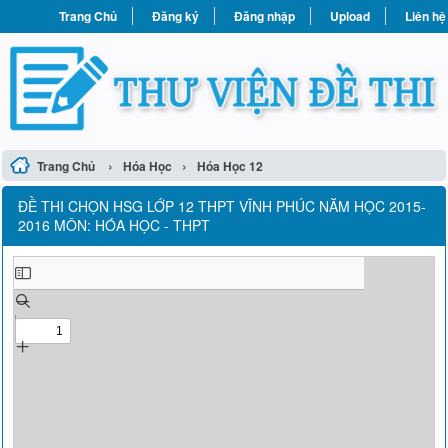
Trang Chủ
Đăng ký
Đăng nhập
Upload
Liên hệ
›
›
Trang Chủ
Hóa Học
Hóa Học 12
ĐỀ THI CHỌN HSG LỚP 12 THPT VĨNH PHÚC NĂM HỌC 2015-
2016 MÔN: HÓA HỌC - THPT