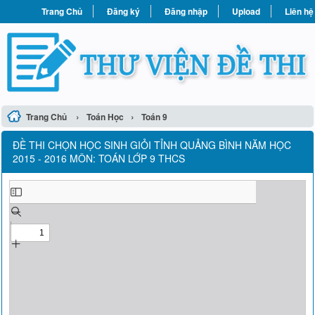
Trang Chủ
Đăng ký
Đăng nhập
Upload
Liên hệ
›
›
Trang Chủ
Toán Học
Toán 9
ĐỀ THI CHỌN HỌC SINH GIỎI TỈNH QUẢNG BÌNH NĂM HỌC
2015 - 2016 MÔN: TOÁN LỚP 9 THCS