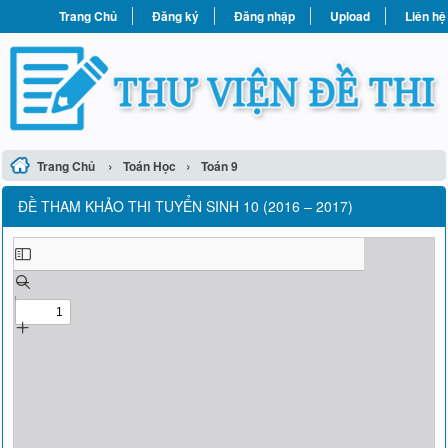
Trang Chủ
Đăng ký
Đăng nhập
Upload
Liên hệ
›
›
Trang Chủ
Toán Học
Toán 9
ĐỀ THAM KHẢO THI TUYỂN SINH 10 (2016 – 2017)