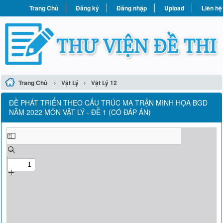
Trang Chủ
Đăng ký
Đăng nhập
Upload
Liên hệ
›
›
Trang Chủ
Vật Lý
Vật Lý 12
ĐỀ PHÁT TRIỂN THEO CẤU TRÚC MA TRẬN MINH HỌA BGD
NĂM 2022 MÔN VẬT LÝ - ĐỀ 1 (CÓ ĐÁP ÁN)