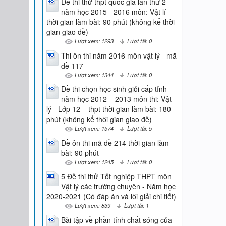
Đề thi thử thpt quốc gia lần thứ 2
năm học 2015 - 2016 môn: Vật lí
thời gian làm bài: 90 phút (không kể thời
gian giao đề)
Lượt xem: 1293
Lượt tải: 0
Thi ôn thi năm 2016 môn vật lý - mã
đề 117
Lượt xem: 1344
Lượt tải: 0
Đề thi chọn học sinh giỏi cấp tỉnh
năm học 2012 – 2013 môn thi: Vật
lý - Lớp 12 – thpt thời gian làm bài: 180
phút (không kể thời gian giao đề)
Lượt xem: 1574
Lượt tải: 5
Đề ôn thi mã đề 214 thời gian làm
bài: 90 phút
Lượt xem: 1245
Lượt tải: 0
5 Đề thi thử Tốt nghiệp THPT môn
Vật lý các trường chuyên - Năm học
2020-2021 (Có đáp án và lời giải chi tiết)
Lượt xem: 839
Lượt tải: 1
Bài tập về phần tính chất sóng của