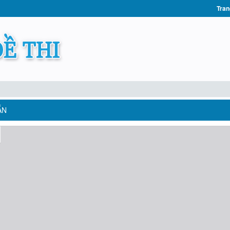
Tran
ẮN