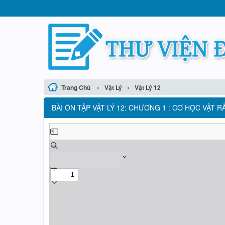
›
›
Trang Chủ
Vật Lý
Vật Lý 12
BÀI ÔN TẬP VẬT LÝ 12: CHƯƠNG 1 : CƠ HỌC VẬT R