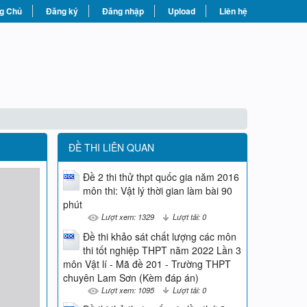
g Chủ
Đăng ký
Đăng nhập
Upload
Liên hệ
ĐỀ THI LIÊN QUAN
Đề 2 thi thử thpt quốc gia năm 2016
môn thi: Vật lý thời gian làm bài 90
phút
Lượt xem: 1329
Lượt tải: 0
Đề thi khảo sát chất lượng các môn
thi tốt nghiệp THPT năm 2022 Lần 3
môn Vật lí - Mã đề 201 - Trường THPT
chuyên Lam Sơn (Kèm đáp án)
Lượt xem: 1095
Lượt tải: 0