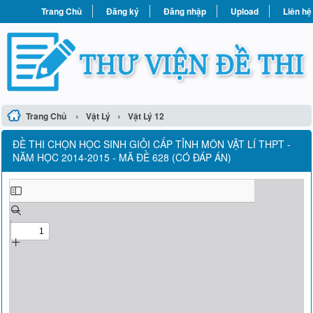
Trang Chủ
Đăng ký
Đăng nhập
Upload
Liên hệ
›
›
Trang Chủ
Vật Lý
Vật Lý 12
ĐỀ THI CHỌN HỌC SINH GIỎI CẤP TỈNH MÔN VẬT LÍ THPT -
NĂM HỌC 2014-2015 - MÃ ĐỀ 628 (CÓ ĐÁP ÁN)