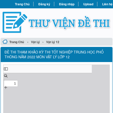
Trang Chủ
Đăng ký
Đăng nhập
Upload
Liên hệ
›
›
Trang Chủ
Vật Lý
Vật Lý 12
ĐỀ THI THAM KHẢO KỲ THI TỐT NGHIỆP TRUNG HỌC PHỔ
THÔNG NĂM 2022 MÔN VẬT LÝ LỚP 12