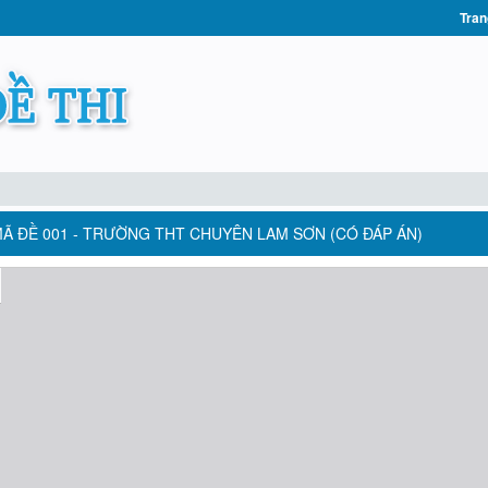
Tran
 MÃ ĐỀ 001 - TRƯỜNG THT CHUYÊN LAM SƠN (CÓ ĐÁP ÁN)