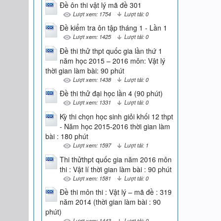
Đề ôn thi vật lý mã đề 301
Lượt xem: 1754
Lượt tải: 0
Đề kiểm tra ôn tập tháng 1 - Lần 1
Lượt xem: 1425
Lượt tải: 0
Đề thi thử thpt quốc gia lần thứ 1
năm học 2015 – 2016 môn: Vật lý
thời gian làm bài: 90 phút
Lượt xem: 1438
Lượt tải: 0
Đề thi thử đại học lần 4 (90 phút)
Lượt xem: 1331
Lượt tải: 0
Kỳ thi chọn học sinh giỏi khối 12 thpt
- Năm học 2015-2016 thời gian làm
bài : 180 phút
Lượt xem: 1597
Lượt tải: 1
Thi thửthpt quốc gia năm 2016 môn
thi : Vật lí thời gian làm bài : 90 phút
Lượt xem: 1581
Lượt tải: 0
Ðề thi môn thi : Vật lý – mã đề : 319
năm 2014 (thời gian làm bài : 90
phút)
Lượt xem: 1443
Lượt tải: 0