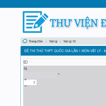
›
›
Trang Chủ
Vật Lý
Vật Lý 12
ĐỀ THI THỬ THPT QUỐC GIA LẦN 1 MÔN VẬT LÝ -