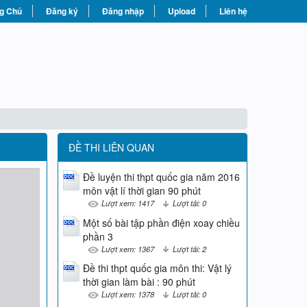
g Chủ
Đăng ký
Đăng nhập
Upload
Liên hệ
ĐỀ THI LIÊN QUAN
Đề luyện thi thpt quốc gia năm 2016
môn vật lí thời gian 90 phút
Lượt xem: 1417
Lượt tải: 0
Một số bài tập phần điện xoay chiều
phần 3
Lượt xem: 1367
Lượt tải: 2
Đề thi thpt quốc gia môn thi: Vật lý
thời gian làm bài : 90 phút
Lượt xem: 1378
Lượt tải: 0