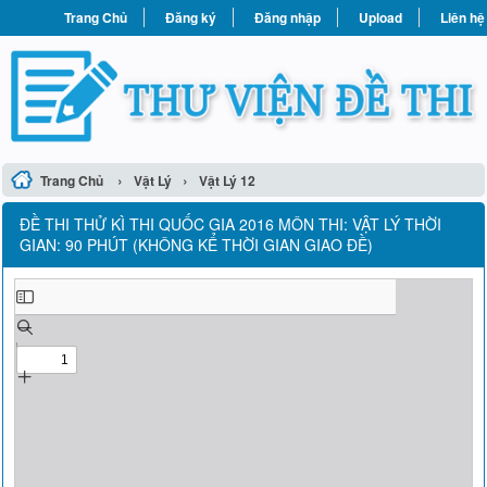
Trang Chủ
Đăng ký
Đăng nhập
Upload
Liên hệ
›
›
Trang Chủ
Vật Lý
Vật Lý 12
ĐỀ THI THỬ KÌ THI QUỐC GIA 2016 MÔN THI: VẬT LÝ THỜI
GIAN: 90 PHÚT (KHÔNG KỂ THỜI GIAN GIAO ĐỀ)