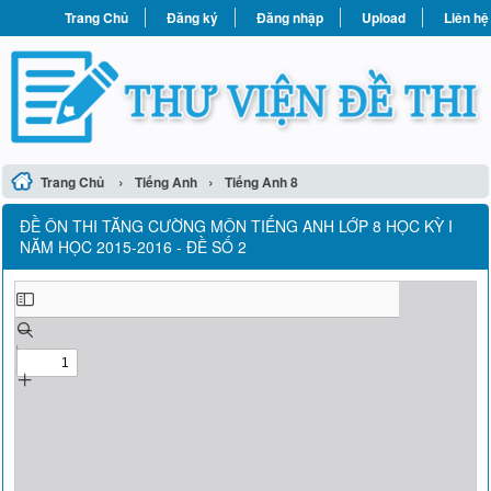
Trang Chủ
Đăng ký
Đăng nhập
Upload
Liên hệ
›
›
Trang Chủ
Tiếng Anh
Tiếng Anh 8
ĐỀ ÔN THI TĂNG CƯỜNG MÔN TIẾNG ANH LỚP 8 HỌC KỲ I
NĂM HỌC 2015-2016 - ĐỀ SỐ 2