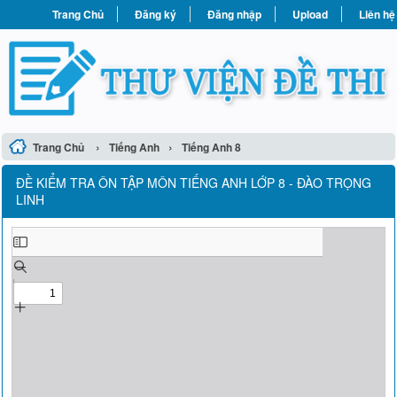
Trang Chủ
Đăng ký
Đăng nhập
Upload
Liên hệ
›
›
Trang Chủ
Tiếng Anh
Tiếng Anh 8
ĐỀ KIỂM TRA ÔN TẬP MÔN TIẾNG ANH LỚP 8 - ĐÀO TRỌNG
LINH