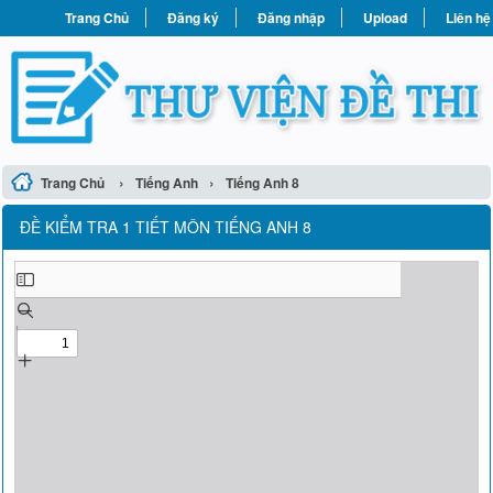
Trang Chủ
Đăng ký
Đăng nhập
Upload
Liên hệ
›
›
Trang Chủ
Tiếng Anh
Tiếng Anh 8
ĐỀ KIỂM TRA 1 TIẾT MÔN TIẾNG ANH 8