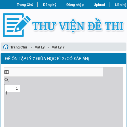
Trang Chủ
Đăng ký
Đăng nhập
Upload
Liên hệ
›
›
Trang Chủ
Vật Lý
Vật Lý 7
ĐỀ ÔN TẬP LÝ 7 GIỮA HỌC KÌ 2 (CÓ ĐÁP ÁN)