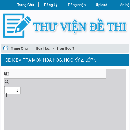
Trang Chủ
Đăng ký
Đăng nhập
Upload
Liên hệ
›
›
Trang Chủ
Hóa Học
Hóa Học 9
ĐỀ KIỂM TRA MÔN HÓA HỌC, HỌC KỲ 2, LỚP 9