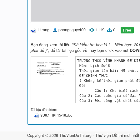
1 trang
phongnguyet00
1119
0
Free
Bạn đang xem tài liệu
"Đề kiểm tra học kì I – Năm học: 201
phát đề )"
, để tải tài liệu gốc về máy bạn click vào nút
DOW
TRƯỜNG THCS VĨNH KHÁNH ĐỀ KIỂ
 Môn: Lịch Sử 6

 Thời gian làm bài: 45 phút.

 ĐỀ CHÍNH THỨC

 ( Không kể thời gian phát đề
 Đề:

	Câu 1: Cho biết cách tính của Âm lịch và Dương lịch? Hiện nay thế giới đang dùng loại lịch chung đó là lịch gì? (2,0 điểm)

 Câu 2: Các quốc gia cổ đại P
 Câu 3: Đời sống vật chất của
 Câu 4: Vẽ sơ đồ Nhà nước văn
Tài liệu đính kèm:
SU6.1 HKI 15-16.doc
Copyright © 2026 ThuVienDeThi.org -
Thư viện Đề thi mới nhất