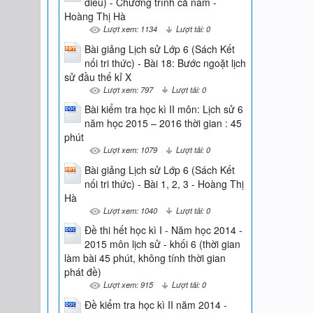
diều) - Chương trình cả năm -
Hoàng Thị Hà
Lượt xem: 1134
Lượt tải: 0
Bài giảng Lịch sử Lớp 6 (Sách Kết
nối tri thức) - Bài 18: Bước ngoặt lịch
sử đầu thế kỉ X
Lượt xem: 797
Lượt tải: 0
Bài kiểm tra học kì II môn: Lịch sử 6
năm học 2015 – 2016 thời gian : 45
phút
Lượt xem: 1079
Lượt tải: 0
Bài giảng Lịch sử Lớp 6 (Sách Kết
nối tri thức) - Bài 1, 2, 3 - Hoàng Thị
Hà
Lượt xem: 1040
Lượt tải: 0
Đề thi hết học kì I - Năm học 2014 -
2015 môn lịch sử - khối 6 (thời gian
làm bài 45 phút, không tính thời gian
phát đề)
Lượt xem: 915
Lượt tải: 0
Đề kiểm tra học kì II năm 2014 -