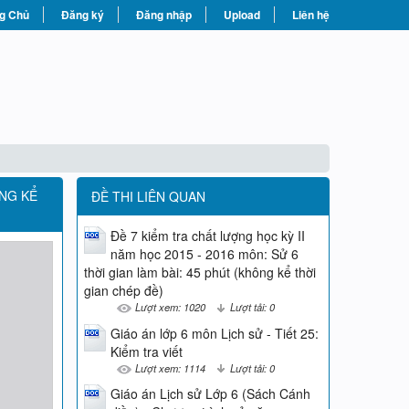
g Chủ
Đăng ký
Đăng nhập
Upload
Liên hệ
ÔNG KỂ
ĐỀ THI LIÊN QUAN
Đề 7 kiểm tra chất lượng học kỳ II
năm học 2015 - 2016 môn: Sử 6
thời gian làm bài: 45 phút (không kể thời
gian chép đề)
Lượt xem: 1020
Lượt tải: 0
Giáo án lớp 6 môn Lịch sử - Tiết 25:
Kiểm tra viết
Lượt xem: 1114
Lượt tải: 0
Giáo án Lịch sử Lớp 6 (Sách Cánh