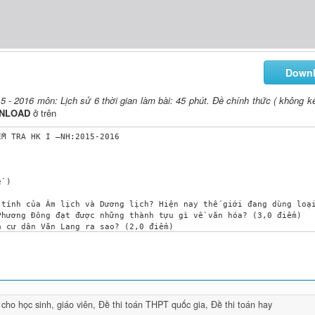
Down
5 - 2016 môn: Lịch sử 6 thời gian làm bài: 45 phút. Đề chính thức ( không kể
NLOAD
ở trên
M TRA HK I –NH:2015-2016 

 )

hương Đông đạt được những thành tựu gì về văn hóa? (3,0 điểm)

 cư dân Văn Lang ra sao? (2,0 điểm) 

 Lang? Qua sơ đồ em có nhận xét gì về Nhà nước này? ( 3,0 điểm)

 cho học sinh, giáo viên
,
Đề thi toán THPT quốc gia
,
Đề thi toán hay