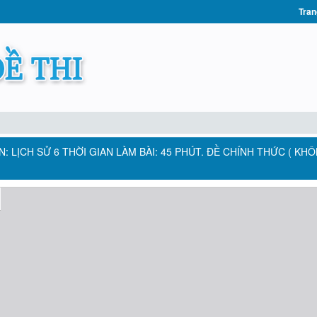
Tran
ÔN: LỊCH SỬ 6 THỜI GIAN LÀM BÀI: 45 PHÚT. ĐỀ CHÍNH THỨC ( KH