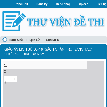
Trang Chủ
Đăng ký
Đăng nhập
Upload
Liên hệ
›
›
Trang Chủ
Lịch Sử
Lịch Sử 6
GIÁO ÁN LỊCH SỬ LỚP 6 (SÁCH CHÂN TRỜI SÁNG TẠO) -
CHƯƠNG TRÌNH CẢ NĂM