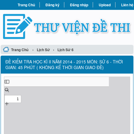
Trang Chủ
Đăng ký
Đăng nhập
Upload
Liên hệ
›
›
Trang Chủ
Lịch Sử
Lịch Sử 6
ĐỀ KIỂM TRA HỌC KÌ II NĂM 2014 - 2015 MÔN: SỬ 6 - THỜI
GIAN: 45 PHÚT ( KHÔNG KỂ THỜI GIAN GIAO ĐỀ)