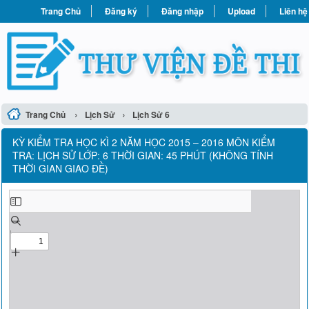
Trang Chủ
Đăng ký
Đăng nhập
Upload
Liên hệ
›
›
Trang Chủ
Lịch Sử
Lịch Sử 6
KỲ KIỂM TRA HỌC KÌ 2 NĂM HỌC 2015 – 2016 MÔN KIỂM
TRA: LỊCH SỬ LỚP: 6 THỜI GIAN: 45 PHÚT (KHÔNG TÍNH
THỜI GIAN GIAO ĐỀ)