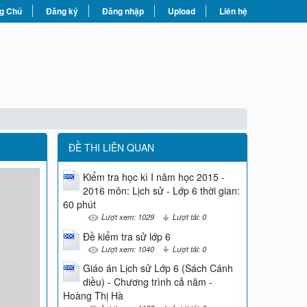
g Chủ
Đăng ký
Đăng nhập
Upload
Liên hệ
ĐỀ THI LIÊN QUAN
Kiểm tra học kì I năm học 2015 -
2016 môn: Lịch sử - Lớp 6 thời gian:
60 phút
Lượt xem: 1029
Lượt tải: 0
Đề kiểm tra sử lớp 6
Lượt xem: 1040
Lượt tải: 0
Giáo án Lịch sử Lớp 6 (Sách Cánh
diều) - Chương trình cả năm -
Hoàng Thị Hà