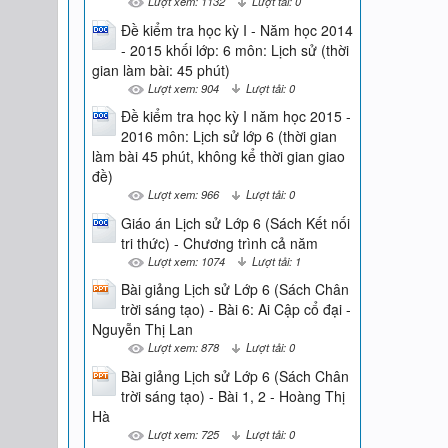
Lượt xem: 1132
Lượt tải: 0
Đề kiểm tra học kỳ I - Năm học 2014
- 2015 khối lớp: 6 môn: Lịch sử (thời
gian làm bài: 45 phút)
Lượt xem: 904
Lượt tải: 0
Đề kiểm tra học kỳ I năm học 2015 -
2016 môn: Lịch sử lớp 6 (thời gian
làm bài 45 phút, không kể thời gian giao
đề)
Lượt xem: 966
Lượt tải: 0
Giáo án Lịch sử Lớp 6 (Sách Kết nối
tri thức) - Chương trình cả năm
Lượt xem: 1074
Lượt tải: 1
Bài giảng Lịch sử Lớp 6 (Sách Chân
trời sáng tạo) - Bài 6: Ai Cập cổ đại -
Nguyễn Thị Lan
Lượt xem: 878
Lượt tải: 0
Bài giảng Lịch sử Lớp 6 (Sách Chân
trời sáng tạo) - Bài 1, 2 - Hoàng Thị
Hà
Lượt xem: 725
Lượt tải: 0