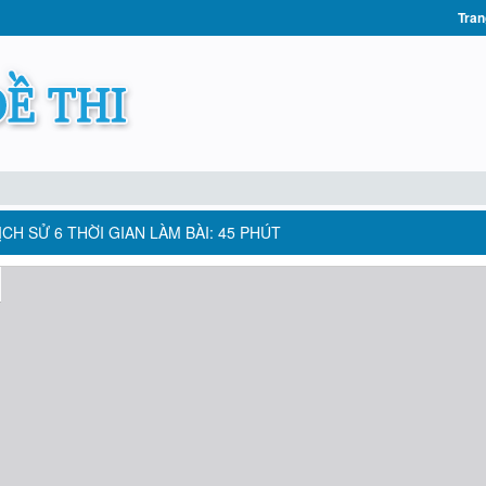
Tran
ỊCH SỬ 6 THỜI GIAN LÀM BÀI: 45 PHÚT