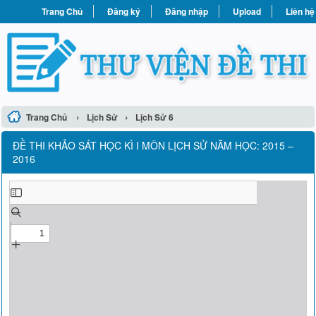
Trang Chủ
Đăng ký
Đăng nhập
Upload
Liên hệ
›
›
Trang Chủ
Lịch Sử
Lịch Sử 6
ĐỀ THI KHẢO SÁT HỌC KÌ I MÔN LỊCH SỬ NĂM HỌC: 2015 –
2016