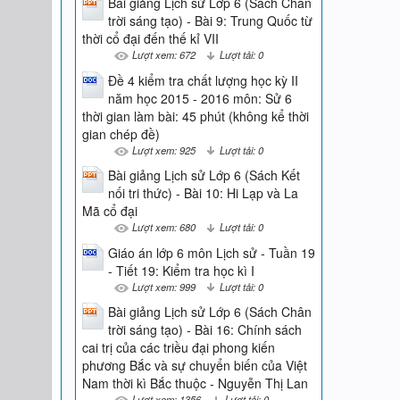
Bài giảng Lịch sử Lớp 6 (Sách Chân
trời sáng tạo) - Bài 9: Trung Quốc từ
thời cổ đại đến thế kỉ VII
Lượt xem: 672
Lượt tải: 0
Đề 4 kiểm tra chất lượng học kỳ II
năm học 2015 - 2016 môn: Sử 6
thời gian làm bài: 45 phút (không kể thời
gian chép đề)
Lượt xem: 925
Lượt tải: 0
Bài giảng Lịch sử Lớp 6 (Sách Kết
nối tri thức) - Bài 10: Hi Lạp và La
Mã cổ đại
Lượt xem: 680
Lượt tải: 0
Giáo án lớp 6 môn Lịch sử - Tuần 19
- Tiết 19: Kiểm tra học kì I
Lượt xem: 999
Lượt tải: 0
Bài giảng Lịch sử Lớp 6 (Sách Chân
trời sáng tạo) - Bài 16: Chính sách
cai trị của các triều đại phong kiến
phương Bắc và sự chuyển biến của Việt
Nam thời kì Bắc thuộc - Nguyễn Thị Lan
Lượt xem: 1356
Lượt tải: 0