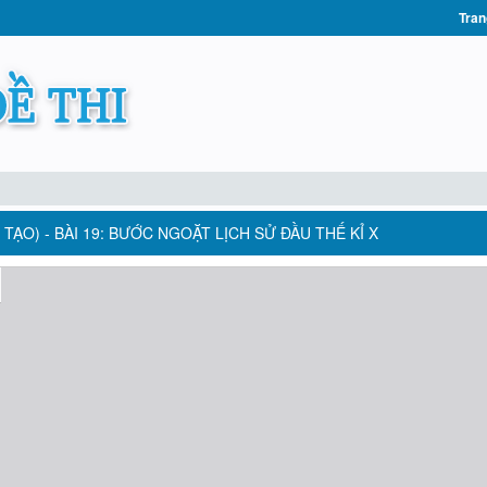
Tran
TẠO) - BÀI 19: BƯỚC NGOẶT LỊCH SỬ ĐẦU THẾ KỈ X