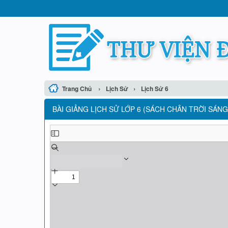
›
›
Trang Chủ
Lịch Sử
Lịch Sử 6
BÀI GIẢNG LỊCH SỬ LỚP 6 (SÁCH CHÂN TRỜI SÁNG 